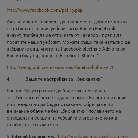
http://www.facebook.com/policy.php
Ако не искате Facebook да причислява данните, които
се събират с нашия уебсайт, към Вашия Facebook
акаунт, трябва да се отпишете от Facebook преди да
посетите нашия уебсайт. Можете също така напълно да
забраните свалянето на Facebook plugins с Add-ons за
Вашия браузър, напр. с „Facebook Blocker”
(
http://webgraph.com/resources/facebookblocker/
).
4.
Вашите настройки за „бисквитки”
Вашият браузър може да бъде така настроен,
че „бисквитки” да се задават само с Вашето съгласие
или генерално да бъдат отказани. Обръщаме Ви
внимание обаче, че без „бисквитки” ползването на
определени секции на уебсайта е ограничено или
въобще не е възможно.
§
Internet
Explorer
, вж. (
http://windows.microsoft.com/en-