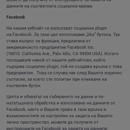
данните на съответната социална мрежа.
Facebook
На нашия уебсайт се използват социални plugin
на Facebook. За тази цел използваме „like” бутона. Тук
става въпрос за функция, предлагана от
американското предприятие Facebook Inc.
(1601S. California Ave., Palo Alto, CA 94304 USA). Когато
посещавате някой от нашите уебсайтове, който
съдържа социален plugin, той не създава връзка с това
предприятие. Това се случва чак след Вашето изрично
съгласие, за което сте попитан при кликване на
съответен бутон.
Целта и обхватът на събирането на данни и по-
нататъшната обработка и използване на данните от
Facebook, както и Вашите права в тази връзка и
възможностите за настройки за защита на Вашето
лично пространство, можете да получите от
инструкциите на Facebook за зашита на данните: