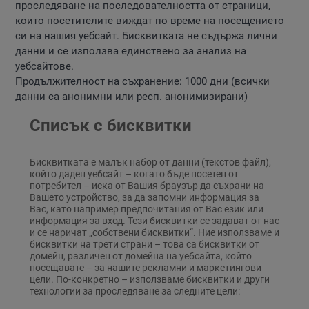
проследяване на последователността от страници,
които посетителите виждат по време на посещението
си на нашия уебсайт. Бисквитката не съдържа лични
данни и се използва единствено за анализ на
уебсайтове.
Продължителност на съхранение: 1000 дни (всички
данни са анонимни или респ. анонимизирани)
Списък с бисквитки
Бисквитката е малък набор от данни (текстов файл),
който даден уебсайт – когато бъде посетен от
потребител – иска от Вашия браузър да съхрани на
Вашето устройство, за да запомни информация за
Вас, като например предпочитания от Вас език или
информация за вход. Тези бисквитки се задават от нас
и се наричат „собствени бисквитки“. Ние използваме и
бисквитки на трети страни – това са бисквитки от
домейн, различен от домейна на уебсайта, който
посещавате – за нашите рекламни и маркетингови
цели. По-конкретно – използваме бисквитки и други
технологии за проследяване за следните цели: