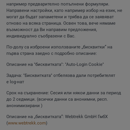
например предварително попълнени формуляри.
Направени настройки, като например избор на език, не
могат да бъдат запаметени и трябва да се заявяват
отново на всяка страница. Освен това, вече нямаме
възможност да Ви направим предложения,
индивидуално съобразени с Вас.
По-долу са изброени използваните „бисквитки” на
първа страна заедно с подробно описание:
Описание на "бисквитката": "Аuto-Login Cookie"
Задача: "Бисквитката" отбелязва дали потребителят
е log-нат
Срок на съхранение: Сесия или някои данни за период
до 2 седмици. (всички данни са анонимни, респ.
анонимизирани )
Описание на „бисквитката“: Webtrekk GmbH ГмбХ
(
www.webtrekk.com
)