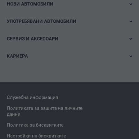
НОВИ АВТОМОБИЛИ
Audi
Налични автомобили
Volkswagen Лекотоварни автомобили
УПОТРЕБЯВАНИ АВТОМОБИЛИ
Тестово шофиране
Das WeltAuto
Бързо търсене
Е-мобилност
СЕРВИЗ И АКСЕСОАРИ
Детайлно търсене
Оферти и акции
Оферти
Акции
КАРИЕРА
Конфигуриране
Час за сервиз
Свободни позиции
Гуми и джанти
Спонтанна кандидатура
carLOG
Аксесоари за автомобил
Служебна информация
Проверка за налични резервни части и аксесоари
Политиката за защита на личните
данни
Политика за бисквитките
Настройки на бисквитките