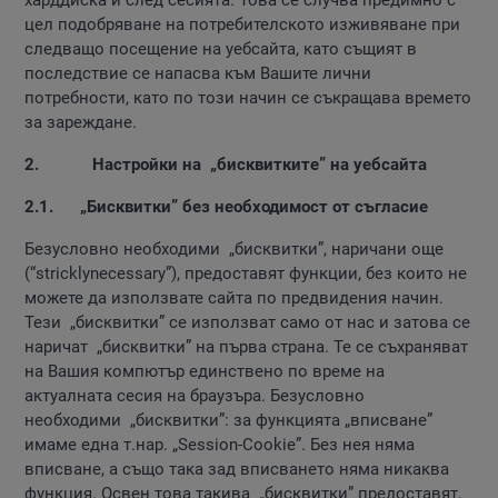
харддиска и след сесията. Това се случва предимно с
цел подобряване на потребителското изживяване при
следващо посещение на уебсайта, като същият в
последствие се напасва към Вашите лични
потребности, като по този начин се съкращава времето
за зареждане.
2.
Настройки на „бисквитките” на уебсайта
2.1. „Бисквитки” без необходимост от съгласие
Безусловно необходими „бисквитки”, наричани още
(“stricklynecessary”), предоставят функции, без които не
можете да използвате сайта по предвидения начин.
Тези „бисквитки” се използват само от нас и затова се
наричат „бисквитки” на първа страна. Те се съхраняват
на Вашия компютър единствено по време на
актуалната сесия на браузъра. Безусловно
необходими „бисквитки”: за функцията „вписване”
имаме една т.нар. „Session-Cookie”. Без нея няма
вписване, а също така зад вписването няма никаква
функция. Освен това такива „бисквитки” предоставят,