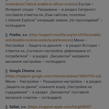
in/windows7/block-enable-or-allow-cookies
) Екстри –
Интернет опции – Разширени – в раздел Сигурност
поставете отметка на „Към сайтове, посетени
с Internet Explorer” изпращай заявки „Не проследявай” –
потвърдете
§
Firefox
, вж. (
http://support.mozilla.org/en-US/kb/enable-
and-disable-cookies-website-preferences
) Меню –
Настройки – Защита на данните – в раздел История –
отметка на „Съгласно настройки, дефинирани от
потребителя” – в раздел „Бисквитки” направете
желаните настройки – потвърдете
§
Google
Chrome
, вж.
(
https://support.google.com/chrome/answer/95647?hl=en
)
Меню – Настройки – Разширени настройки – в раздел
„Защита на данни”, кликнете върху „Настройки на
съдържание” – в раздел „Бисквитки” поставете
желаните отметки – потвърдете
§
Safari,
вж. (
https://support.apple.com/kb/ph5042?