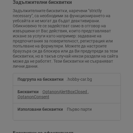
Задължителни бисквитки
Задължителните бисквитки, наречени "strictly
necessary", са необходими за функционирането на
уебсайта и не могат да бъдат деактивирани.
Обикновено те се задействат само в отговор на
извършени от Вас действия, които представляват
искане за услуги като например: задаване на
предпочитания за поверителност, регистрация или
попълване на формуляри. Можете да настроите
браузъра си да блокира или да Ви предупреди за тези
бисквитки, но в такъв случай някои раздели на сайта
може да не работят. Тези бисквитки не съхраняват
лични данни.
Задължителни
.hobby-car.bg
бисквитки
OptanonAlertBoxClosed
,
OptanonConsent
Първо парти