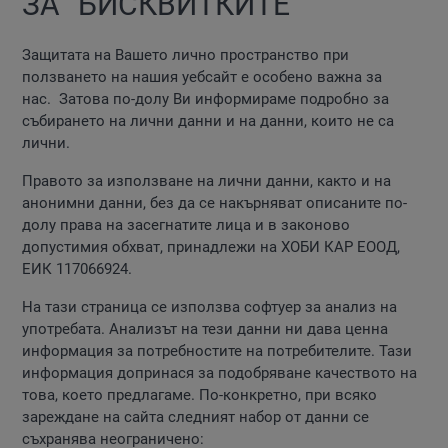
ЗА “БИСКВИТКИТЕ
”
Защитата на Вашето лично пространство при
ползването на нашия уебсайт е особено важна за
нас. Затова по-долу Ви информираме подробно за
събирането на лични данни и на данни, които не са
лични.
Правото за използване на лични данни, както и на
анонимни данни, без да се накърняват описаните по-
долу права на засегнатите лица и в законово
допустимия обхват, принадлежи на ХОБИ КАР ЕООД,
ЕИК 117066924.
На тази страница се използва софтуер за анализ на
употребата. Анализът на тези данни ни дава ценна
информация за потребностите на потребителите. Тази
информация допринася за подобряване качеството на
това, което предлагаме. По-конкретно, при всяко
зареждане на сайта следният набор от данни се
съхранява неограничено: