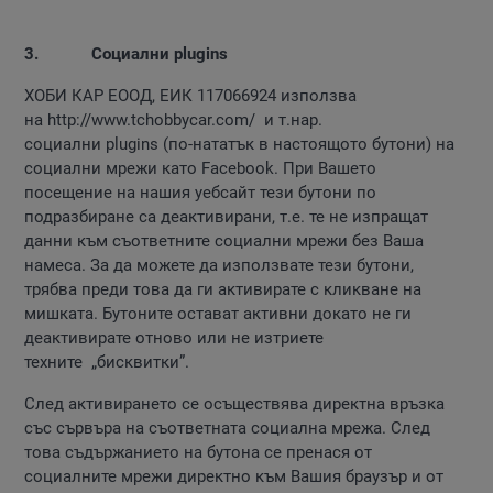
3.
Социални
plugins
ХОБИ КАР ЕООД, ЕИК 117066924 използва
на http://www.tchobbycar.com/ и т.нар.
социални plugins (по-нататък в настоящото бутони) на
социални мрежи като Facebook. При Вашето
посещение на нашия уебсайт тези бутони по
подразбиране са деактивирани, т.е. те не изпращат
данни към съответните социални мрежи без Ваша
намеса. За да можете да използвате тези бутони,
трябва преди това да ги активирате с кликване на
мишката. Бутоните остават активни докато не ги
деактивирате отново или не изтриете
техните „бисквитки”.
След активирането се осъществява директна връзка
със сървъра на съответната социална мрежа. След
това съдържанието на бутона се пренася от
социалните мрежи директно към Вашия браузър и от