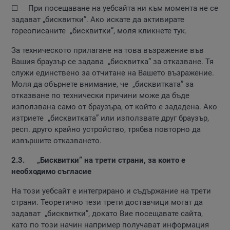
☐ При посещаване на уебсайта ни към момента не се
задават „бисквитки”. Ако искате да активирате
гореописаните „бисквитки”, моля кликнете тук.
За техническото прилагане на това възражение във
Вашия браузър се задава „бисквитка” за отказване. Тя
служи единствено за отчитане на Вашето възражение.
Моля да обърнете внимание, че „бисквитката” за
отказване по технически причини може да бъде
използвана само от браузъра, от който е зададена. Ако
изтриете „бисквитката” или използвате друг браузър,
респ. друго крайно устройство, трябва повторно да
извършите отказването.
2.3. „Бисквитки” на трети страни, за които е
необходимо съгласие
На този уебсайт е интегрирано и съдържание на трети
страни. Теоретично тези трети доставчици могат да
задават „бисквитки”, докато Вие посещавате сайта,
като по този начин например получават информация