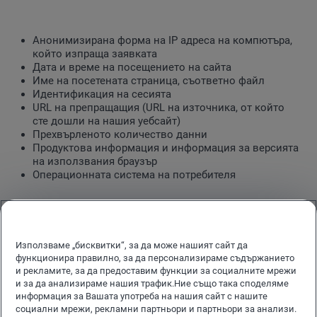
Анонимизирана форма на IP адреса на компютъра,
който изпраща заявката
Дата и време на посещението на сайта
Име на посетената страница, съответно файл
Идентификация на сесията
URL на препращащия (URL на източника, от който
сте дошли на нашия уебсайт)
Прехвърленото количество данни
Продуктова информация и информация за версията
на използвания браузър
Операционната система на потребителя
1.
Какво представлява „бисквитката”?
„Бисквитката” е малък текстови файл, който съхранява
Използваме „бисквитки“, за да може нашият сайт да
интернет настройки. Почти всеки уебсайт използва
функционира правилно, за да персонализираме съдържанието
тази технология. Тя се сваля от Вашия интернет
и рекламите, за да предоставим функции за социалните мрежи
браузър при първото посещение на уебсайта. При
и за да анализираме нашия трафик.Ние също така споделяме
следващо посещение на този уебсайт със същото
информация за Вашата употреба на нашия сайт с нашите
социални мрежи, рекламни партньори и партньори за анализи.
крайно устройство, „бисквитката” и съхранената в нея