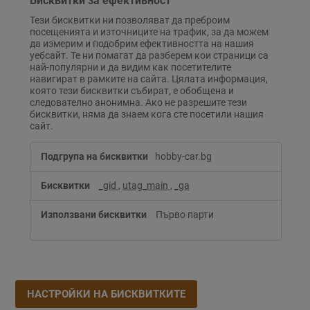
Бисквитки за ефективност
Тези бисквитки ни позволяват да преброим
посещенията и източниците на трафик, за да можем
да измерим и подобрим ефективността на нашия
уебсайт. Те ни помагат да разберем кои страници са
най-популярни и да видим как посетителите
навигират в рамките на сайта. Цялата информация,
която тези бисквитки събират, е обобщена и
следователно анонимна. Ако не разрешите тези
бисквитки, няма да знаем кога сте посетили нашия
сайт.
Бисквитки
hobby-car.bg
за
ефективност
_gid
,
utag_main
,
_ga
Първо парти
НАСТРОЙКИ НА БИСКВИТКИТЕ