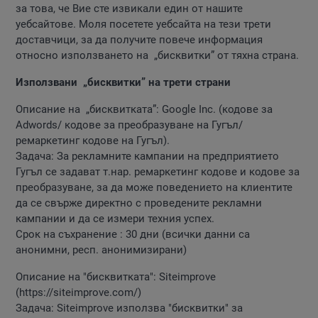
за това, че Вие сте извикали един от нашите
уебсайтове. Моля посетете уебсайта на тези трети
доставчици, за да получите повече информация
относно използването на „бисквитки” от тяхна страна.
Използвани „бисквитки” на трети страни
Описание на „бисквитката”: Google Inc. (кодове за
Adwords/ кодове за преобразуване на Гугъл/
ремаркетинг кодове на Гугъл).
Задача: За рекламните кампании на предприятието
Гугъл се задават т.нар. ремаркетинг кодове и кодове за
преобразуване, за да може поведението на клиентите
да се свърже директно с проведените рекламни
кампании и да се измери техния успех.
Срок на съхранение : 30 дни (всички данни са
анонимни, респ. анонимизирани)
Описание на "бисквитката": Siteimprove
(https://siteimprove.com/)
Задача: Siteimprove използва "бисквитки" за