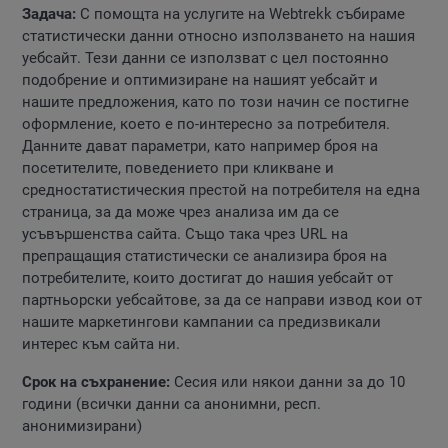
Задача:
С помощта на услугите на Webtrekk събираме
статистически данни относно използването на нашия
уебсайт. Тези данни се използват с цел постоянно
подобрение и оптимизиране на нашият уебсайт и
нашите предложения, като по този начин се постигне
оформление, което е по-интересно за потребителя.
Данните дават параметри, като например броя на
посетителите, поведението при кликване и
средностатистическия престой на потребителя на една
страница, за да може чрез анализа им да се
усъвършенства сайта. Също така чрез URL на
препращащия статистически се анализира броя на
потребителите, които достигат до нашия уебсайт от
партньорски уебсайтове, за да се направи извод кои от
нашите маркетингови кампании са предизвикали
интерес към сайта ни.
Срок на съхранение:
Сесия или някои данни за до 10
години (всички данни са анонимни, респ.
анонимизирани)