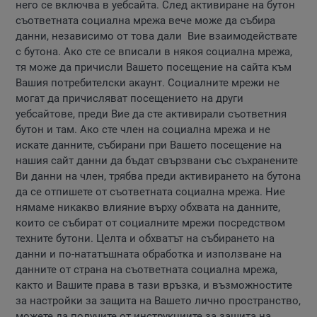
него се включва в уебсайта. След активиране на бутон
съответната социална мрежа вече може да събира
данни, независимо от това дали Вие взаимодействате
с бутона. Ако сте се вписали в някоя социална мрежа,
тя може да причисли Вашето посещение на сайта към
Вашия потребителски акаунт. Социалните мрежи не
могат да причисляват посещението на други
уебсайтове, преди Вие да сте активирали съответния
бутон и там. Ако сте член на социална мрежа и не
искате данните, събирани при Вашето посещение на
нашия сайт данни да бъдат свързвани със съхранените
Ви данни на член, трябва преди активирането на бутона
да се отпишете от съответната социална мрежа. Ние
нямаме никакво влияние върху обхвата на данните,
които се събират от социалните мрежи посредством
техните бутони. Целта и обхватът на събирането на
данни и по-нататъшната обработка и използване на
данните от страна на съответната социална мрежа,
както и Вашите права в тази връзка, и възможностите
за настройки за защита на Вашето лично пространство,
можете да получите от инструкциите за зашита на