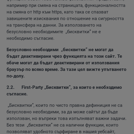
например при смяна на страницата, функционалността
на смяна от http към https, като така се спазват
завишените изисквания по отношение на сигурността
на трансфера на данни. За използването на
безусловно необходимите „бисквитки” не е
необходимо съгласие.
Безусловно необходими „бисквитки” не могат да
бъдат деактивирани чрез функцията на този сайт. Те
обаче могат да бъдат деактивирани от използвания
браузър по всяко време. За тази цел вижте упътването
по-долу.
2.2.
First-
Party „Бисквитки”, за които е необходимо
съгласие.
„Бисквитки”, които по чисто правна дефиниция не са
безусловно необходими, за да може сайтът да бъде
използван, но въпреки това изпълняват важни задачи.
Без тези „бисквитки” не са налични функции, които
позволяват удобното сърфиране в нашия уебсайт,