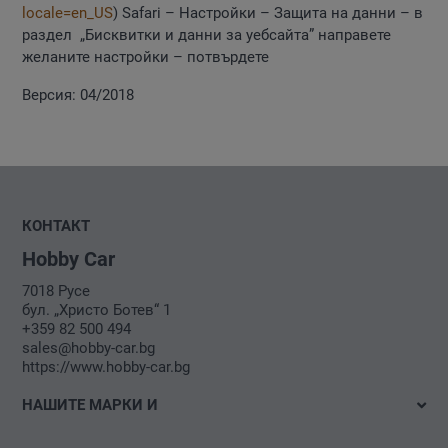
locale=en_US
) Safari – Настройки – Защита на данни – в
раздел „Бисквитки и данни за уебсайта” направете
желаните настройки – потвърдете
Версия: 04/2018
КОНТАКТ
Hobby Car
7018 Русе
бул. „Христо Ботев“ 1
+359 82 500 494
sales@hobby-car.bg
https://www.hobby-car.bg
НАШИТЕ МАРКИ И
Volkswagen