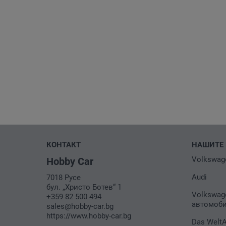
КОНТАКТ
НАШИТЕ 
Volkswag
Hobby Car
Audi
7018 Русе
бул. „Христо Ботев“ 1
Volkswag
+359 82 500 494
автомоб
sales@hobby-car.bg
https://www.hobby-car.bg
Das Welt