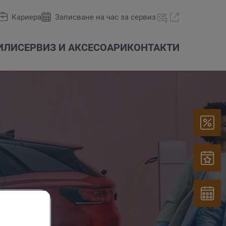
Кариера
Записване на час за сервиз
ИЛИ
СЕРВИЗ И АКСЕСОАРИ
КОНТАКТИ
ни
Оферти и акции
Das WeltAuto
carLOG