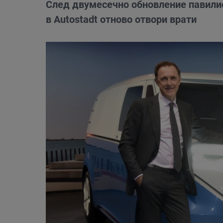
След двумесечно обновление павили
в Autostadt отново отвори врати