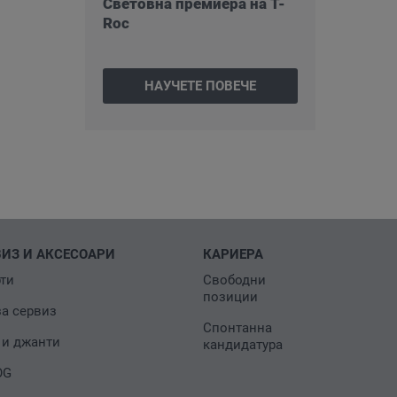
Световна премиера на T-
Roc
НАУЧЕТЕ ПОВЕЧЕ
ВИЗ И АКСЕСОАРИ
КАРИЕРА
ти
Свободни
позиции
за сервиз
Спонтанна
 и джанти
кандидатура
OG