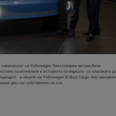
е павилионът на Volkswagen Лекотоварни автомобили
потапя посетителите в историята на марката - от класиката д
бъдещето - в лицето на Volkswagen ID Buzz Cargo. Ако минават
ешния ден със собствените си очи.