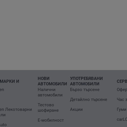
НОВИ
УПОТРЕБЯВАНИ
МАРКИ И
СЕР
АВТОМОБИЛИ
АВТОМОБИЛИ
en
Налични
Бързо търсене
Офер
автомобили
Детайлно търсене
Час 
Тестово
en Лекотоварни
Акции
Гуми
шофиране
или
carL
Е-мобилност
Auto