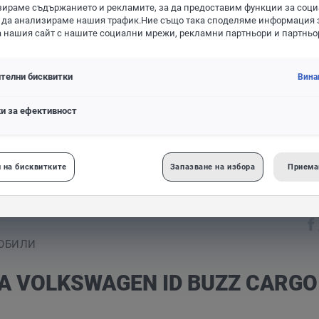
игурирайте желания модел
ираме съдържанието и рекламите, за да предоставим функции за соц
 да анализираме нашия трафик.Ние също така споделяме информация 
а нашия сайт с нашите социални мрежи, рекламни партньори и партньо
ерка за налични резервни
телни бисквитки
Вина
части и аксесоари
ИЗБЕРИ
ВСИЧКИ
и за ефективност
обила
swagen ID Buzz Cargo
 на бисквитките
Запазване на избора
Приема
МОБИЛИ
А VOLKSWAGEN ID BUZZ CARGO