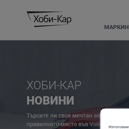
МАРКИ
Н
ХОБИ-КАР
НОВИНИ
Налични автомобили
Бързо търсене
Volkswagen
Преглед
Оферти
Търсите ли своя мечтан автомобил? 
правилното място във Volkswagen. О
Тестово шофиране
Използваме