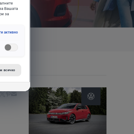
иалните
за Вашата
ри за
ги активно
м всичко