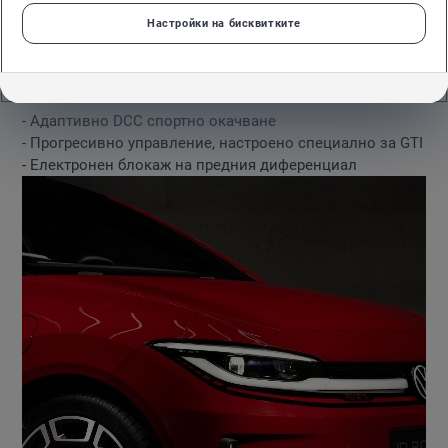
предава към предните колела и се управлява прецизно
Настройки на бисквитките
чрез електронно управляван блокаж на диференциала.
Високо стандартно оборудване:
- Адаптивно DCC спортно окачване
- Прогресивно управление, настроено специално за GTI
- Електронен блокаж на предния диференциал