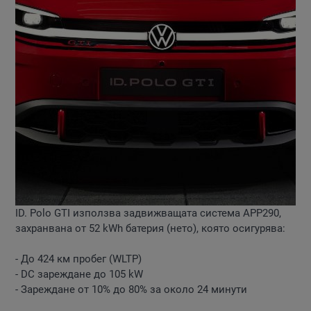
ID. Polo GTI използва задвижващата система APP290,
захранвана от 52 kWh батерия (нето), която осигурява:
- До 424 км пробег (WLTP)
- DC зареждане до 105 kW
- Зареждане от 10% до 80% за около 24 минути