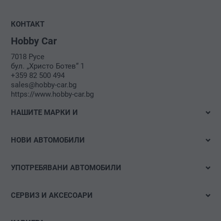
КОНТАКТ
Hobby Car
7018 Русе
бул. „Христо Ботев“ 1
+359 82 500 494
sales@hobby-car.bg
https://www.hobby-car.bg
НАШИТЕ МАРКИ И
Volkswagen
НОВИ АВТОМОБИЛИ
Audi
Налични автомобили
Volkswagen Лекотоварни автомобили
УПОТРЕБЯВАНИ АВТОМОБИЛИ
Тестово шофиране
Das WeltAuto
Бързо търсене
Е-мобилност
СЕРВИЗ И АКСЕСОАРИ
Детайлно търсене
Оферти и акции
Оферти
Акции