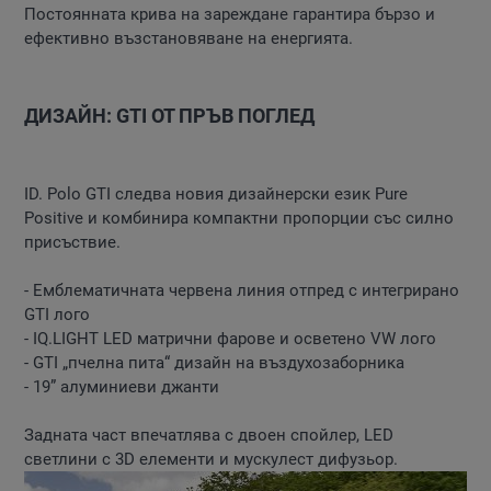
Постоянната крива на зареждане гарантира бързо и
ефективно възстановяване на енергията.
ДИЗАЙН: GTI ОТ ПРЪВ ПОГЛЕД
ID. Polo GTI следва новия дизайнерски език Pure
Positive и комбинира компактни пропорции със силно
присъствие.
- Емблематичната червена линия отпред с интегрирано
GTI лого
- IQ.LIGHT LED матрични фарове и осветено VW лого
- GTI „пчелна пита“ дизайн на въздухозаборника
- 19” алуминиеви джанти
Задната част впечатлява с двоен спойлер, LED
светлини с 3D елементи и мускулест дифузьор.