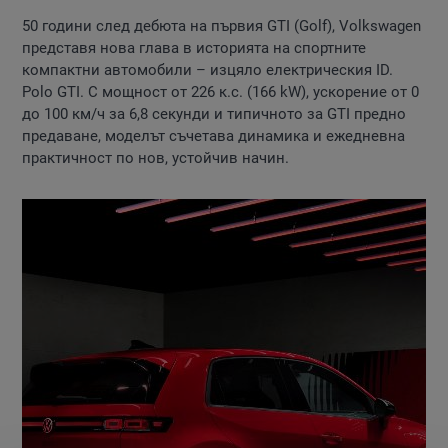
50 години след дебюта на първия GTI (Golf), Volkswagen
представя нова глава в историята на спортните
компактни автомобили – изцяло електрическия ID.
Polo GTI. С мощност от 226 к.с. (166 kW), ускорение от 0
до 100 км/ч за 6,8 секунди и типичното за GTI предно
предаване, моделът съчетава динамика и ежедневна
практичност по нов, устойчив начин.