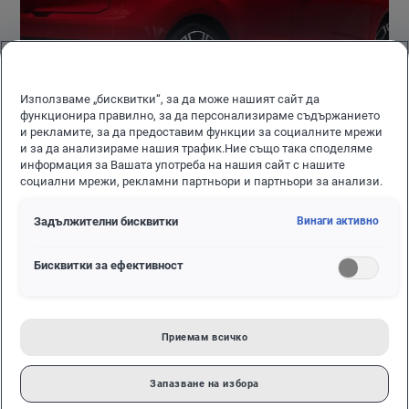
Използваме „бисквитки“, за да може нашият сайт да
функционира правилно, за да персонализираме съдържанието
и рекламите, за да предоставим функции за социалните мрежи
и за да анализираме нашия трафик.Ние също така споделяме
информация за Вашата употреба на нашия сайт с нашите
социални мрежи, рекламни партньори и партньори за анализи.
Задължителни бисквитки
Винаги активно
ИСТИНСКИ GTI – ПРЕРОДЕН В
Бисквитки за ефективност
ЕЛЕКТРИЧЕСКА ФОРМА
Приемам всичко
ID. Polo GTI остава верен на ДНК-то на GTI: изчистен
дизайн, директно управление и силно усещане за пътя.
Запазване на избора
Мигновено наличният въртящ момент от 290 Nm се