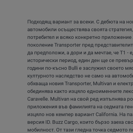
Подходящ вариант за всеки. С дебюта на н
автомобили осъществява своята стратегия
потребител и всяко конкретно приложение
поколение Transporter пред представителит
да предположи, а дори и да мечтае, че Т1 -
исторически период, един ден ще се превъ
години по-късно Bulli е заслужил своето мя
културното наследство не само на автомоб
обхваща новия Transporter, Multivan и елект
обединява както изцяло едноименните лек
Caravelle. Multivan на свой ред изпълнява 
приложения във фамилията на седмата гене
изцяло нов кемпер вариант California. На п
версия ID. Buzz Cargo, които бързо заеха с
мобилност. От тази гледна точка седмото поко