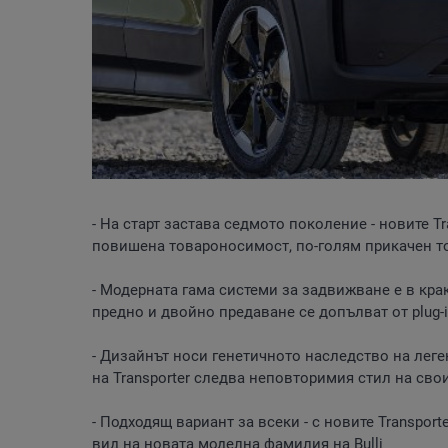
- На старт застава седмото поколение - новите T
повишена товароносимост, по-голям прикачен т
- Модерната гама системи за задвижване е в кра
предно и двойно предаване се допълват от plug-
- Дизайнът носи генетичното наследство на леге
на Transporter следва неповторимия стил на св
- Подходящ вариант за всеки - с новите Transpo
вид на новата моделна фамилия на Bulli