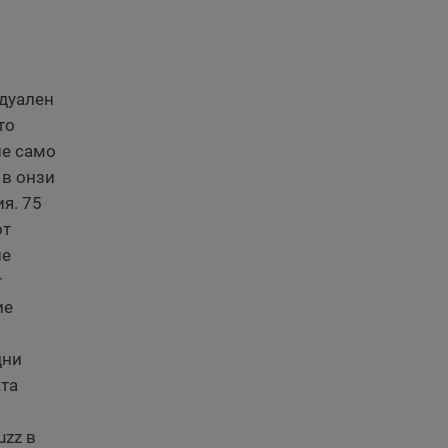
идуален
то
не само
 в онзи
я. 75
от
ие
r
ие
дни
ата
uzz в