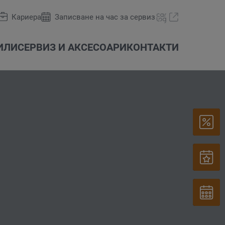
Кариера
Записване на час за сервиз
ИЛИ
СЕРВИЗ И АКСЕСОАРИ
КОНТАКТИ
ни
Оферти и акции
Das WeltAuto
carLOG