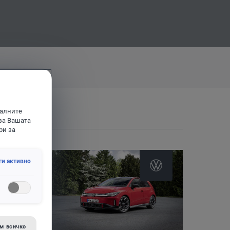
иалните
за Вашата
ри за
ги активно
м всичко