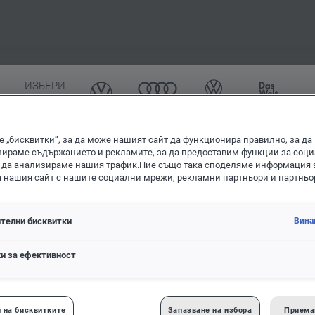
ерка за налични резервни
части и аксесоари
ИЗБЕРИ
ВСИЧКИ
 „бисквитки“, за да може нашият сайт да функционира правилно, за да
обила
ираме съдържанието и рекламите, за да предоставим функции за соц
 да анализираме нашия трафик.Ние също така споделяме информация 
а нашия сайт с нашите социални мрежи, рекламни партньори и партньо
телни бисквитки
Вина
и за ефективност
 на бисквитките
Запазване на избора
Приема