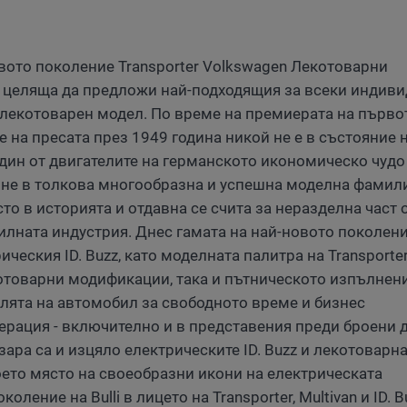
овото поколение Transporter Volkswagen Лекотоварни
, целяща да предложи най-подходящия за всеки индив
 лекотоварен модел. По време на премиерата на първо
е на пресата през 1949 година никой не е в състояние 
 един от двигателите на германското икономическо чудо
рне в толкова многообразна и успешна моделна фамили
сто в историята и отдавна се счита за неразделна част 
илната индустрия. Днес гамата на най-новото поколен
рическия ID. Buzz, като моделната палитра на Transporte
отоварни модификации, така и пътническото изпълнен
ролята на автомобил за свободното време и бизнес
рация - включително и в представения преди броени 
азара са и изцяло електрическите ID. Buzz и лекотоварн
воето място на своеобразни икони на електрическата
ление на Bulli в лицето на Transporter, Multivan и ID. B