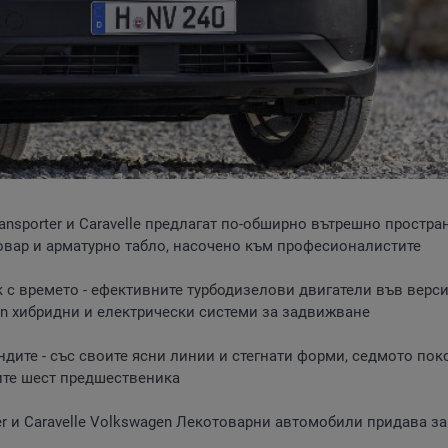
ransporter и Caravelle предлагат по-обширно вътрешно простра
овар и арматурно табло, насочено към професионалистите
к с времето - ефективните турбодизелови двигатели във верси
in хибридни и електрически системи за задвижване
ндите - със своите ясни линии и стегнати форми, седмото по
оите шест предшественика
rter и Caravelle Volkswagen Лекотоварни автомобили придава 