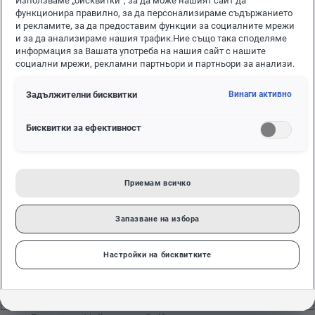
Използваме „бисквитки“, за да може нашият сайт да
ВСИЧКИ
АВТОМОБИЛИ
функционира правилно, за да персонализираме съдържанието
и рекламите, за да предоставим функции за социалните мрежи
и за да анализираме нашия трафик.Ние също така споделяме
информация за Вашата употреба на нашия сайт с нашите
социални мрежи, рекламни партньори и партньори за анализи.
Задължителни бисквитки
Винаги активно
Бисквитки за ефективност
Приемам всичко
Запазване на избора
ОФЕРТИ И АКЦИИ
12.06.2026
Настройки на бисквитките
Golf 1.5 eTSI, DSG, 150 к.с. от 27
990 € / 54 743, 68 лв. с ДДС