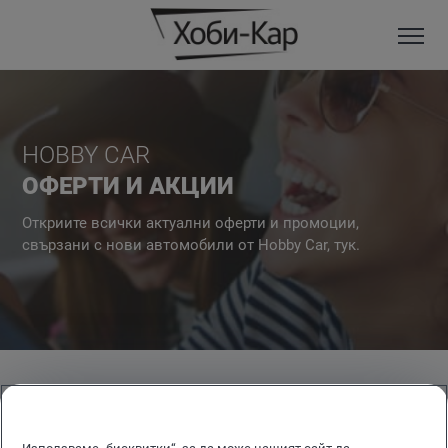
HOBBY CAR
ОФЕРТИ И АКЦИИ
Откриите всички актуални оферти и промоции,
свързани с нови автомобили от Hobby Car, тук.
VOLKSWAGEN
AUDI
VOLKSWAGEN
ИЗБЕРИ
ЛЕКОТОВАРНИ