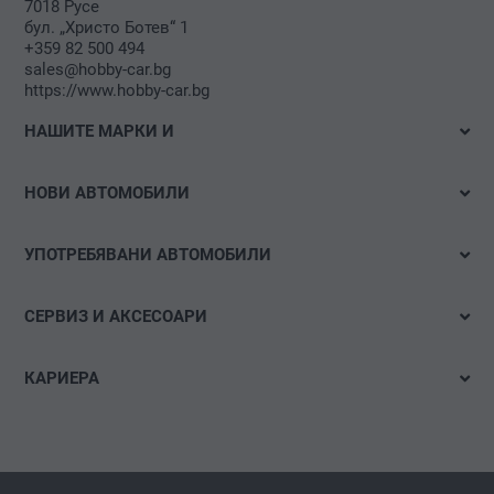
7018 Русе
бул. „Христо Ботев“ 1
+359 82 500 494
sales@hobby-car.bg
https://www.hobby-car.bg
НАШИТЕ МАРКИ И
Volkswagen
НОВИ АВТОМОБИЛИ
Audi
Налични автомобили
Volkswagen Лекотоварни автомобили
УПОТРЕБЯВАНИ АВТОМОБИЛИ
Тестово шофиране
Das WeltAuto
Бързо търсене
Е-мобилност
СЕРВИЗ И АКСЕСОАРИ
Детайлно търсене
Оферти и акции
Оферти
Акции
КАРИЕРА
Конфигуриране
Час за сервиз
Свободни позиции
Гуми и джанти
Спонтанна кандидатура
carLOG