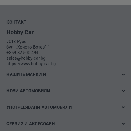
КОНТАКТ
Hobby Car
7018 Русе
бул. „Христо Ботев“ 1
+359 82 500 494
sales@hobby-car.bg
https://www.hobby-car.bg
НАШИТЕ МАРКИ И
Volkswagen
НОВИ АВТОМОБИЛИ
Audi
Налични автомобили
Volkswagen Лекотоварни автомобили
УПОТРЕБЯВАНИ АВТОМОБИЛИ
Тестово шофиране
Das WeltAuto
Бързо търсене
Е-мобилност
СЕРВИЗ И АКСЕСОАРИ
Детайлно търсене
Оферти и акции