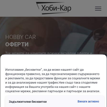
HOBBY CAR
ОФЕРТИ
Тук можете да намерите всички актуални оферти и
промоции, свързани с услугата от Hobby Car.
Използваме „бисквитки“, за да може нашият сайт да
функционира правилно, за да персонализираме съдържанието
и рекламите, за да предоставим функции за социалните мрежи
и за да анализираме нашия трафик.Ние също така споделяме
информация за Вашата употреба на нашия сайт с нашите
социални мрежи, рекламни партньори и партньори за анализи.
Задължителни бисквитки
Винаги активно