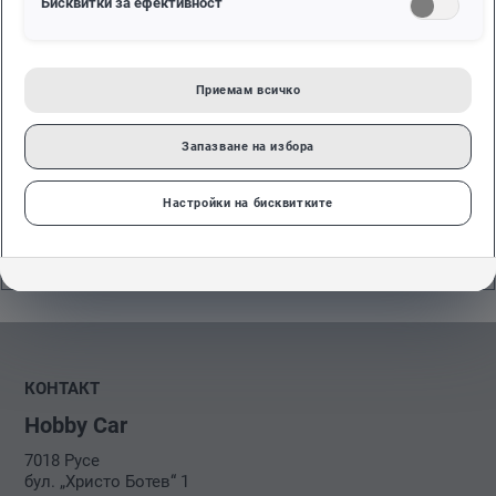
Бисквитки за ефективност
Седалище на фирма:
бул. Христо Ботев 1
7018 Русе
Приемам всичко
Телефон:
+359 82 500494
Запазване на избора
Факс:
+359 82 500494
Настройки на бисквитките
Имейл:
volkswagen_russe@yahoo.com
КОНТАКТ
Hobby Car
7018 Русе
бул. „Христо Ботев“ 1