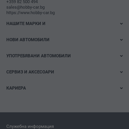
+359 82 500 494
sales@hobby-car.bg
https://www.hobby-car.bg
НАШИТЕ МАРКИ И
Volkswagen
НОВИ АВТОМОБИЛИ
Audi
Налични автомобили
Volkswagen Лекотоварни автомобили
УПОТРЕБЯВАНИ АВТОМОБИЛИ
Тестово шофиране
Das WeltAuto
Бързо търсене
Е-мобилност
СЕРВИЗ И АКСЕСОАРИ
Детайлно търсене
Оферти и акции
Оферти
Акции
КАРИЕРА
Конфигуриране
Час за сервиз
Свободни позиции
Гуми и джанти
Спонтанна кандидатура
carLOG
Аксесоари за автомобил
Служебна информация