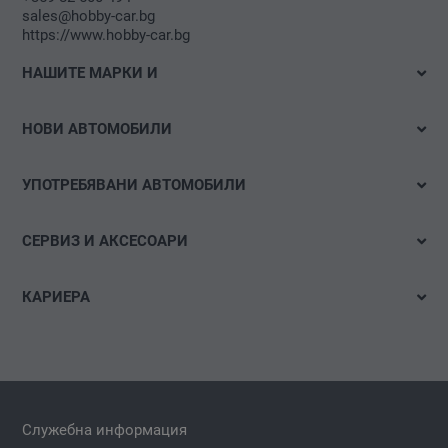
sales@hobby-car.bg
https://www.hobby-car.bg
НАШИТЕ МАРКИ И
Volkswagen
НОВИ АВТОМОБИЛИ
Audi
Налични автомобили
Volkswagen Лекотоварни автомобили
УПОТРЕБЯВАНИ АВТОМОБИЛИ
Тестово шофиране
Das WeltAuto
Бързо търсене
Е-мобилност
СЕРВИЗ И АКСЕСОАРИ
Детайлно търсене
Оферти и акции
Оферти
Акции
КАРИЕРА
Конфигуриране
Час за сервиз
Свободни позиции
Гуми и джанти
Спонтанна кандидатура
carLOG
Аксесоари за автомобил
Служебна информация
Проверка за налични резервни части и аксесоари